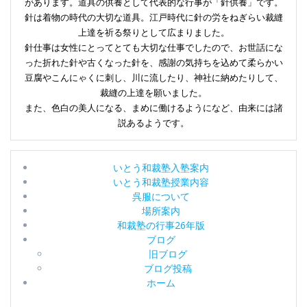
があります。道具の供養として代表的な行事が「針供養」です。
針は着物の時代の大切な道具。江戸時代に針の労をねぎらい裁縫
上達を祈る祭りとして広まりました。
針仕事は女性にとってとても大切な仕事でしたので、お世話にな
った折れた針や古くなった針を、感謝の気持ちを込めて柔らかい
豆腐やこんにゃくに刺し、川に流したり、神社に納めたりして、
裁縫の上達を願いました。
また、色白の美人になる、まめに働けるようになど、由来には諸
説あるようです。
いとう和裁塾入塾案内
いとう和裁塾授業内容
呉服について
場所案内
和裁塾の行事26年版
ブログ
旧ブログ
ブログ投稿
ホーム