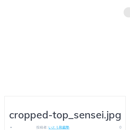
コ
ン
テ
ン
cropped-
ツ
へ
ス
top_sensei.jpg
キ
ッ
プ
Ito Wasaijuku
cropped-top_sensei.jpg
投稿者:
いとう和裁塾
0