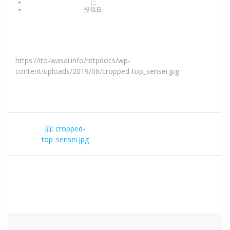
に
投稿日:
https://ito-wasai.info/httpdocs/wp-
content/uploads/2019/06/cropped-top_sensei.jpg
投
前
前:
cropped-
稿
の
top_sensei.jpg
投
ナ
稿:
ビ
ゲ