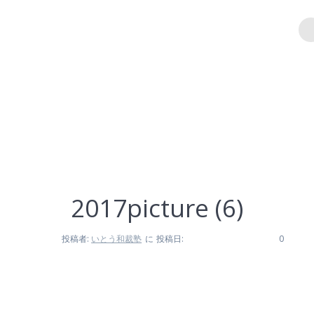
コ
ン
テ
ン
2017picture (6)
ツ
へ
ス
キ
Ito Wasaijuku
ッ
プ
2017picture (6)
投稿者:
いとう和裁塾
に
投稿日:
0