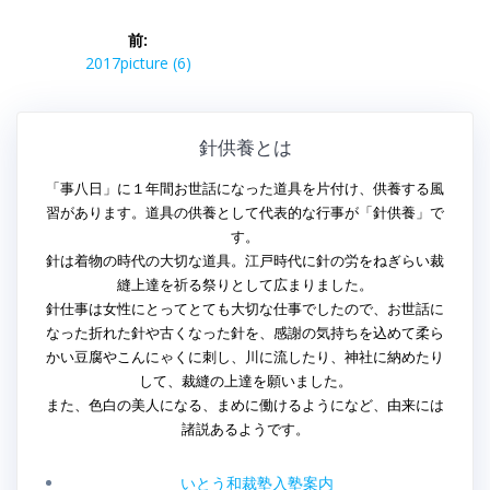
投
前:
稿
前
2017picture (6)
の
ナ
投
稿:
針供養とは
ビ
「事八日」に１年間お世話になった道具を片付け、供養する風
ゲ
習があります。道具の供養として代表的な行事が「針供養」で
す。
ー
針は着物の時代の大切な道具。江戸時代に針の労をねぎらい裁
縫上達を祈る祭りとして広まりました。
シ
針仕事は女性にとってとても大切な仕事でしたので、お世話に
なった折れた針や古くなった針を、感謝の気持ちを込めて柔ら
ョ
かい豆腐やこんにゃくに刺し、川に流したり、神社に納めたり
ン
して、裁縫の上達を願いました。
また、色白の美人になる、まめに働けるようになど、由来には
諸説あるようです。
いとう和裁塾入塾案内