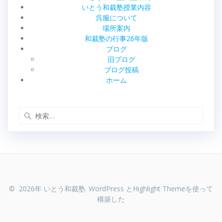
いとう和裁塾授業内容
呉服について
場所案内
和裁塾の行事26年版
ブログ
旧ブログ
ブログ投稿
ホーム
検
索:
© 2026年 いとう和裁塾. WordPress と
Highlight Theme
を使って
構築した