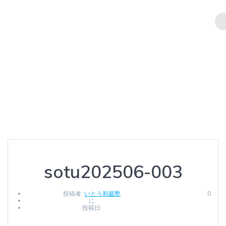
コ
ン
テ
ン
sotu202506-003
ツ
へ
ス
キ
Ito Wasaijuku
ッ
プ
sotu202506-003
投稿者:
いとう和裁塾
0
に
投稿日: