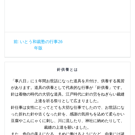
投
前
前:
いとう和裁塾の行事26
稿
の
年版
投
ナ
稿:
針供養とは
ビ
「事八日」に１年間お世話になった道具を片付け、供養する風習
ゲ
があります。道具の供養として代表的な行事が「針供養」です。
針は着物の時代の大切な道具。江戸時代に針の労をねぎらい裁縫
ー
上達を祈る祭りとして広まりました。
針仕事は女性にとってとても大切な仕事でしたので、お世話にな
シ
った折れた針や古くなった針を、感謝の気持ちを込めて柔らかい
豆腐やこんにゃくに刺し、川に流したり、神社に納めたりして、
ョ
裁縫の上達を願いました。
また、色白の美人になる、まめに働けるようになど、由来には諸