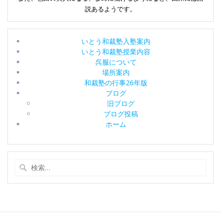
ン
説あるようです。
いとう和裁塾入塾案内
いとう和裁塾授業内容
呉服について
場所案内
和裁塾の行事26年版
ブログ
旧ブログ
ブログ投稿
ホーム
検
索: