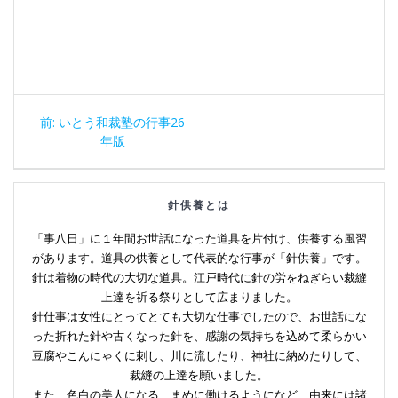
投
前
前:
いとう和裁塾の行事26
稿
の
年版
投
ナ
稿:
針供養とは
ビ
「事八日」に１年間お世話になった道具を片付け、供養する風習
ゲ
があります。道具の供養として代表的な行事が「針供養」です。
針は着物の時代の大切な道具。江戸時代に針の労をねぎらい裁縫
ー
上達を祈る祭りとして広まりました。
針仕事は女性にとってとても大切な仕事でしたので、お世話にな
シ
った折れた針や古くなった針を、感謝の気持ちを込めて柔らかい
豆腐やこんにゃくに刺し、川に流したり、神社に納めたりして、
ョ
裁縫の上達を願いました。
また、色白の美人になる、まめに働けるようになど、由来には諸