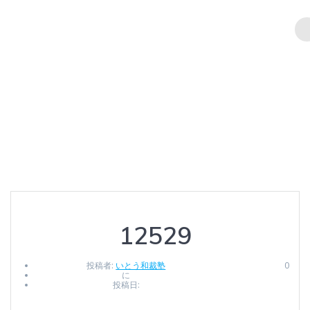
コ
ン
テ
ン
12529
ツ
へ
ス
キ
Ito Wasaijuku
ッ
プ
12529
投稿者:
いとう和裁塾
0
に
投稿日: