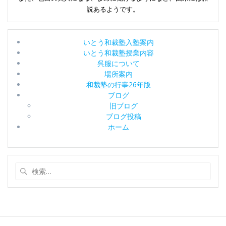
ン
説あるようです。
いとう和裁塾入塾案内
いとう和裁塾授業内容
呉服について
場所案内
和裁塾の行事26年版
ブログ
旧ブログ
ブログ投稿
ホーム
検
索: